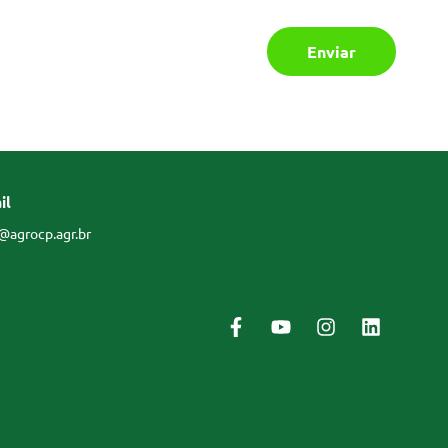
il
@agrocp.agr.br