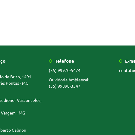
ço
Telefone
E-ma
(35) 99970-5474
contato
io de Brito, 1491
Ouvidoria Ambiental:
rês Pontas - MG
(35) 99898-3347
audionor Vasconcelos,
 Vargem - MG
oberto Calmon