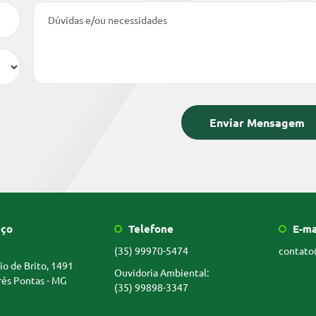
Dúvidas e/ou necessidades
ço
Telefone
E-ma
(35) 99970-5474
contato
io de Brito, 1491
Ouvidoria Ambiental:
rês Pontas - MG
(35) 99898-3347