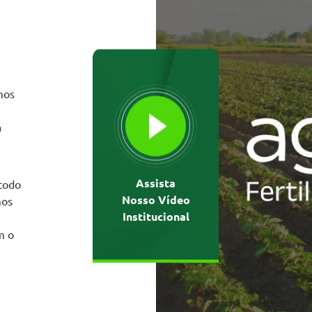
mos
a
Assista
 todo
Nosso Vídeo
mos
Institucional
m o