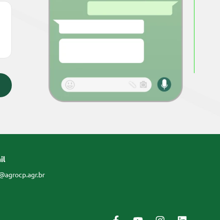
il
@agrocp.agr.br