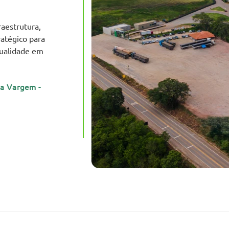
raestrutura,
ratégico para
qualidade em
da Vargem -