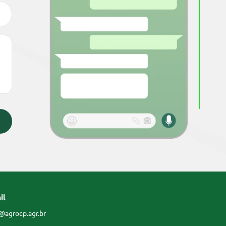
il
@agrocp.agr.br