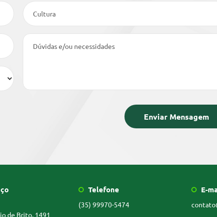
Cultura
Dúvidas e/ou necessidades
ço
Telefone
E-ma
(35) 99970-5474
contato
io de Brito, 1491