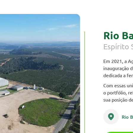
Rio B
Espírito
Em 2021, a Ag
inauguração d
dedicada a fe
Com essas uni
o portfólio, 
sua posição de
Rio 