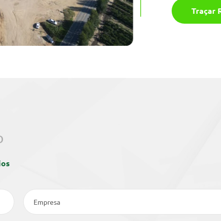
Traçar 
o
ios
Empresa