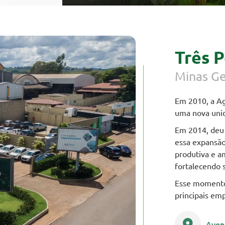
Três 
Minas Ge
Em 2010, a A
uma nova uni
Em 2014, deu 
essa expansão
produtiva e a
fortalecendo s
Esse momento
principais em
Aven