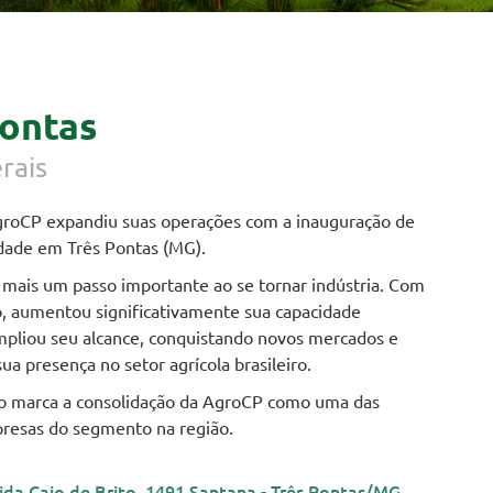
Pontas
rais
groCP expandiu suas operações com a inauguração de
dade em Três Pontas (MG).
mais um passo importante ao se tornar indústria. Com
, aumentou significativamente sua capacidade
mpliou seu alcance, conquistando novos mercados e
ua presença no setor agrícola brasileiro.
 marca a consolidação da AgroCP como uma das
presas do segmento na região.
ida Caio de Brito, 1491 Santana - Três Pontas/MG